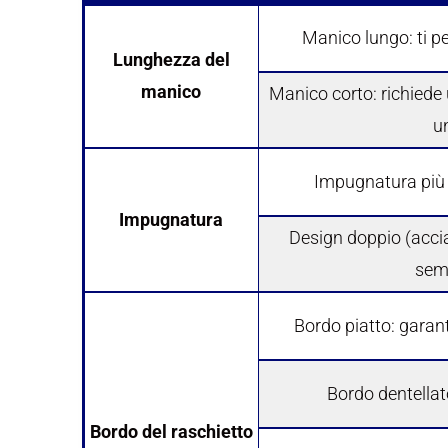
Manico lungo: ti pe
Lunghezza del
manico
Manico corto: richiede
un
Impugnatura più 
Impugnatura
Design doppio (accia
sem
Bordo piatto: garant
Bordo dentellato
Bordo del raschietto